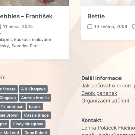
k
:
ebbles – František
Bettie
11 února, 2025
14 května, 2006
D
K
a
o
hlapec
,
koukací
,
malované
t
lásky
,
Severine Piret
u
e
m
n
p
t
ř
á
í
ř
TKY
Další informace:
s
e
Jak pečovat o reborn
p
ie Stoete
A K Kitagawa
ě
Ceník panenek
Kitagawa
Andrea Arcello
v
Organizační sdělení
k
 Timmerman
batole
u
nie Brown
Cassie Brace
Kontakt:
apec
Cindy Musgrove
Lenka Poláček Hučín
n McLeod
Dona Rubert