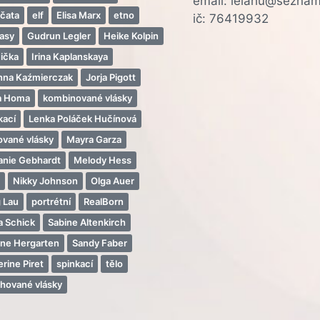
email: lelahu@seznam
jčata
elf
Elisa Marx
etno
ič: 76419932
tasy
Gudrun Legler
Heike Kolpin
čička
Irina Kaplanskaya
nna Kaźmierczak
Jorja Pigott
ia Homa
kombinované vlásky
kací
Lenka Poláček Hučínová
ované vlásky
Mayra Garza
anie Gebhardt
Melody Hess
i
Nikky Johnson
Olga Auer
g Lau
portrétní
RealBorn
a Schick
Sabine Altenkirch
ine Hergarten
Sandy Faber
rine Piret
spinkací
tělo
chované vlásky