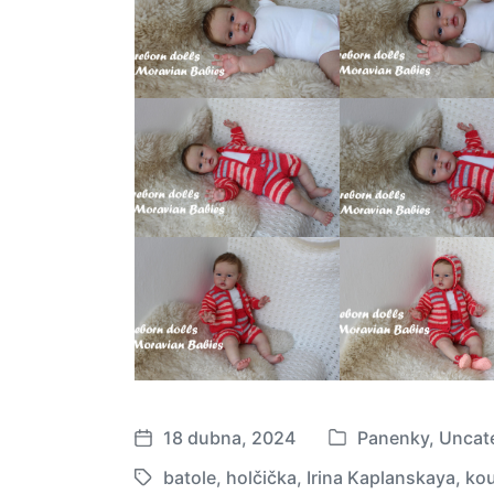
18 dubna, 2024
Panenky
,
Uncat
P
D
u
a
batole
,
holčička
,
Irina Kaplanskaya
,
kou
O