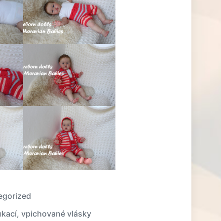
egorized
kací
,
vpichované vlásky