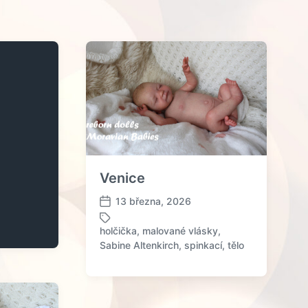
Venice
13 března, 2026
D
a
holčička
,
malované vlásky
,
t
O
Sabine Altenkirch
,
spinkací
,
tělo
u
z
m
n
p
a
ř
č