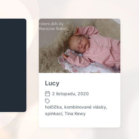
Lucy
2 listopadu, 2020
D
a
holčička
,
kombinované vlásky
,
t
O
spinkací
,
Tina Kewy
u
z
m
n
p
a
ř
č