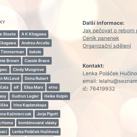
TKY
Další informace:
Jak pečovat o reborn
ie Stoete
A K Kitagawa
Ceník panenek
Kitagawa
Andrea Arcello
Organizační sdělení
 Timmerman
batole
nie Brown
Cassie Brace
Kontakt:
apec
Cindy Musgrove
Lenka Poláček Hučín
n McLeod
Dona Rubert
email: lelahu@seznam
jčata
elf
Elisa Marx
etno
ič: 76419932
tasy
Gudrun Legler
Heike Kolpin
čička
Irina Kaplanskaya
nna Kaźmierczak
Jorja Pigott
ia Homa
kombinované vlásky
kací
Lenka Poláček Hučínová