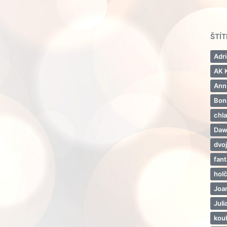
ŠTÍ
Adr
AK 
Ann
Bon
chl
Daw
dvo
fan
hol
Joa
Jul
kou