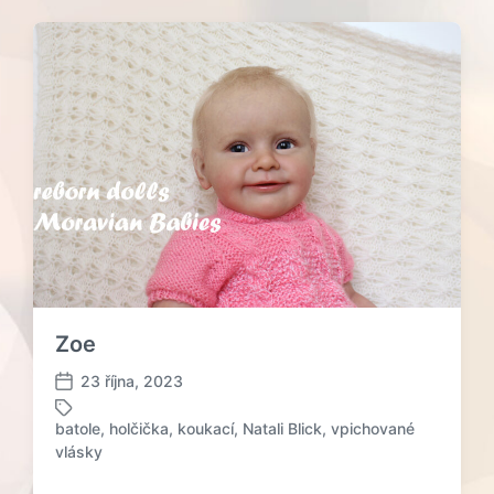
Zoe
23 října, 2023
D
a
batole
,
holčička
,
koukací
,
Natali Blick
,
vpichované
t
O
vlásky
u
z
m
n