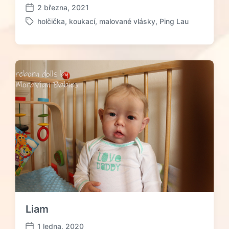
2 března, 2021
D
holčička
,
koukací
,
malované vlásky
,
Ping Lau
a
O
t
z
u
n
m
a
p
č
ř
e
í
n
s
o
p
t
ě
a
v
g
k
e
u
m
:
Liam
1 ledna, 2020