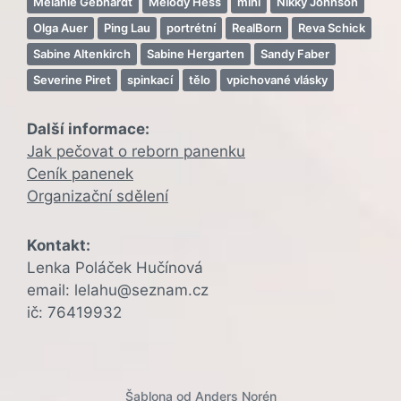
Melanie Gebhardt
Melody Hess
mini
Nikky Johnson
Olga Auer
Ping Lau
portrétní
RealBorn
Reva Schick
Sabine Altenkirch
Sabine Hergarten
Sandy Faber
Severine Piret
spinkací
tělo
vpichované vlásky
Další informace:
Jak pečovat o reborn panenku
Ceník panenek
Organizační sdělení
Kontakt:
Lenka Poláček Hučínová
email: lelahu@seznam.cz
ič: 76419932
Šablona od
Anders Norén