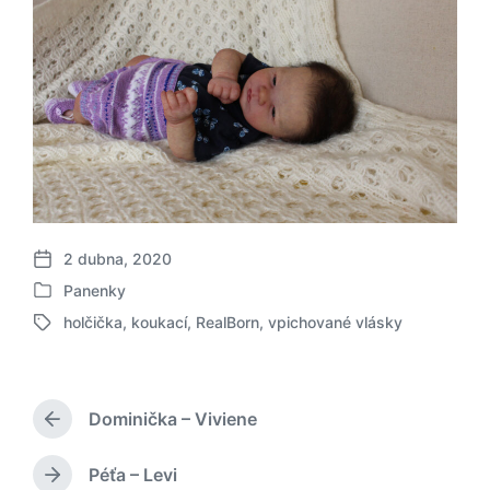
2 dubna, 2020
D
Panenky
a
P
t
holčička
,
koukací
,
RealBorn
,
vpichované vlásky
u
O
u
b
z
m
l
n
p
i
a
ř
k
Dominička – Viviene
č
P
í
o
e
ř
s
v
n
e
Péťa – Levi
p
N
á