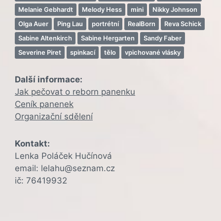
Melanie Gebhardt
Melody Hess
mini
Nikky Johnson
Olga Auer
Ping Lau
portrétní
RealBorn
Reva Schick
Sabine Altenkirch
Sabine Hergarten
Sandy Faber
Severine Piret
spinkací
tělo
vpichované vlásky
Další informace:
Jak pečovat o reborn panenku
Ceník panenek
Organizační sdělení
Kontakt:
Lenka Poláček Hučínová
email: lelahu@seznam.cz
ič: 76419932